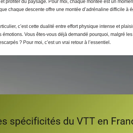
r et profiter du paysage. Pour moi, chaque montée est un momen
 que chaque descente offre une montée d’adrénaline difficile à ég
ticulier, c’est cette dualité entre effort physique intense et plais
s émotions. Vous êtes-vous déjà demandé pourquoi, malgré les di
escarpés ? Pour moi, c’est un vrai retour à l’essentiel.