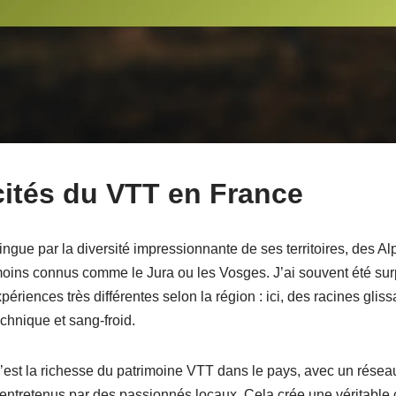
cités du VTT en France
ngue par la diversité impressionnante de ses territoires, des A
oins connus comme le Jura ou les Vosges. J’ai souvent été surpr
xpériences très différentes selon la région : ici, des racines glis
chnique et sang-froid.
’est la richesse du patrimoine VTT dans le pays, avec un résea
t entretenus par des passionnés locaux. Cela crée une véritabl