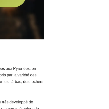
lpes aux Pyrénées, en
is par la variété des
santes, là-bas, des rochers
u très développé de
e communauté autour de