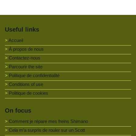
Useful links
Accueil
À propos de nous
Contactez-nous
Parcourir the site
Politique de confidentialité
Conditions of use
Politique de cookies
On focus
Comment je répare mes freins Shimano
Cela m’a surpris de rouler sur un Scott